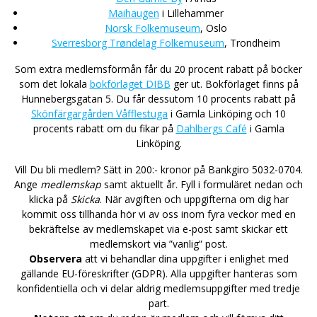
Maihaugen
i Lillehammer
Norsk Folkemuseum
, Oslo
Sverresborg Trøndelag Folkemuseum
, Trondheim
Som extra medlemsförmån får du 20 procent rabatt på böcker
som det lokala
bokförlaget DIBB
ger ut. Bokförlaget finns på
Hunnebergsgatan 5. Du får dessutom 10 procents rabatt på
Skönfärgargården Våfflestuga
i Gamla Linköping och 10
procents rabatt om du fikar på
Dahlbergs Café
i Gamla
Linköping.
Vill Du bli medlem? Sätt in 200:- kronor på Bankgiro 5032-0704.
Ange
medlemskap
samt aktuellt år. Fyll i formuläret nedan och
klicka på
Skicka
. När avgiften och uppgifterna om dig har
kommit oss tillhanda hör vi av oss inom fyra veckor med en
bekräftelse av medlemskapet via e-post samt skickar ett
medlemskort via ”vanlig” post.
Observera
att vi behandlar dina uppgifter i enlighet med
gällande EU-föreskrifter (GDPR). Alla uppgifter hanteras som
konfidentiella och vi delar aldrig medlemsuppgifter med tredje
part.