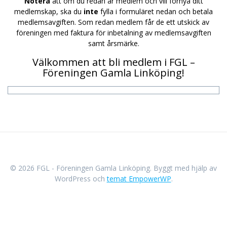
Notera
att om du redan är medlem och vill förnya ditt
medlemskap, ska du
inte
fylla i formuläret nedan och betala
medlemsavgiften. Som redan medlem får de ett utskick av
föreningen med faktura för inbetalning av medlemsavgiften
samt årsmärke.
Välkommen att bli medlem i FGL –
Föreningen Gamla Linköping!
© 2026 FGL - Föreningen Gamla Linköping. Byggt med hjälp av
WordPress och
temat EmpowerWP
.