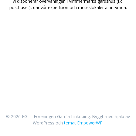
Vi disponerar övervåningen i Vimmermarks gårdshus (f.d.
posthuset), där vår expedition och möteslokaler är inrymda.
© 2026 FGL - Föreningen Gamla Linköping. Byggt med hjälp av
WordPress och
temat EmpowerWP
.