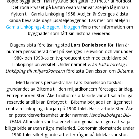
köpte byggnaden. Han flyttade den gatan 30 meter åt nordost.
Det röda krysset på kartan ovan visar var ateljén låg innan
flytten till Gamla Linköping 1958. Ateljén är Sveriges äldsta
kända bevarade dagsljusateljébyggnad. Läs mer om ateljén i
Gamla Linköpings-bloggen
. I
bloggen
finns mer information om
byggnader som fått sin historia reviderad.
Dagens sista föreläsning stod
Lars Danielsson
för. Han är
numera pensionerad chef på Sveriges Television och var under
1980- och 1990-talen tv-producent och medieutbildare på
Linköpings universitet. Under namnet
Från källarföretag i
Linköping till miljardkoncern
förelästa Danielsson om
Biltema
.
Med kundens perspektiv har Lars Danielsson forskat i
grundandet av Biltema till den miljardkoncern företaget är idag.
Entreprenören Sten-Åke Lindholms affärsidé var att sälja billiga
reservdelar till bilar. Embryot till Biltema började i en lägenhet i
centrala Linköping i början på 1960-talet. Här startade Sten-Åke
en postorderverksamhet under namnet
Handelsbolaget BIL-
TEMA
. Affärsidén var lika enkel som genial nämligen att sälja
billiga bildelar utan några mellanled. Ekonomin blomstrade under
1960-talet vilket gjorde att efterfrågan på bildelar var stor.