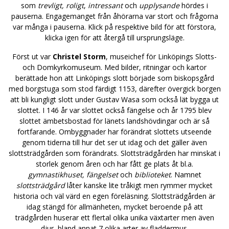
som
trevligt, roligt
,
intressant
och
upplysande
hördes i
pauserna. Engagemanget från åhörarna var stort och frågorna
var många i pauserna. Klick på respektive bild för att förstora,
klicka igen för att återgå till ursprungsläge.
Först ut var
Christel Storm
, museichef för Linköpings Slotts-
och Domkyrkomuseum. Med bilder, ritningar och kartor
berättade hon att Linköpings slott började som biskopsgård
med borgstuga som stod färdigt 1153, därefter övergick borgen
att bli kungligt slott under Gustav Wasa som också lät bygga ut
slottet. I 146 år var slottet också fängelse och år 1795 blev
slottet ämbetsbostad för länets landshövdingar och är så
fortfarande. Ombyggnader har förändrat slottets utseende
genom tiderna till hur det ser ut idag och det gäller även
slottsträdgården som förändrats. Slottsträdgården har minskat i
storlek genom åren och har fått ge plats åt bl.a.
gymnastikhuset, fängelset
och
biblioteket
. Namnet
slottsträdgård
låter kanske lite tråkigt men rymmer mycket
historia och väl värd en egen föreläsning. Slottsträdgården är
idag stängd för allmänheten, mycket beroende på att
trädgården huserar ett flertal olika unika växtarter men även
djur, bland annat 7 olika arter av fladdermus.