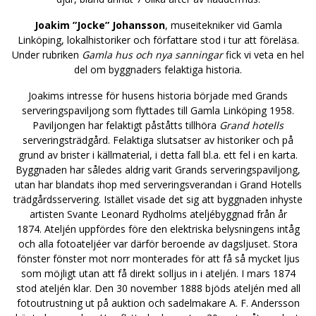
Joakim ”Jocke” Johansson
, museitekniker vid Gamla
Linköping, lokalhistoriker och författare stod i tur att föreläsa.
Under rubriken
Gamla hus och nya sanningar
fick vi veta en hel
del om byggnaders felaktiga historia.
Joakims intresse för husens historia började med Grands
serveringspaviljong som flyttades till Gamla Linköping 1958.
Paviljongen har felaktigt påståtts tillhöra
Grand hotells
serveringsträdgård. Felaktiga slutsatser av historiker och på
grund av brister i källmaterial, i detta fall bl.a. ett fel i en karta.
Byggnaden har således aldrig varit Grands serveringspaviljong,
utan har blandats ihop med serveringsverandan i Grand Hotells
trädgårdsservering. Istället visade det sig att byggnaden inhyste
artisten Svante Leonard Rydholms ateljébyggnad från år
1874. Ateljén uppfördes före den elektriska belysningens intåg
och alla fotoateljéer var därför beroende av dagsljuset. Stora
fönster fönster mot norr monterades för att få så mycket ljus
som möjligt utan att få direkt solljus in i ateljén. I mars 1874
stod ateljén klar. Den 30 november 1888 bjöds ateljén med all
fotoutrustning ut på auktion och sadelmakare A. F. Andersson