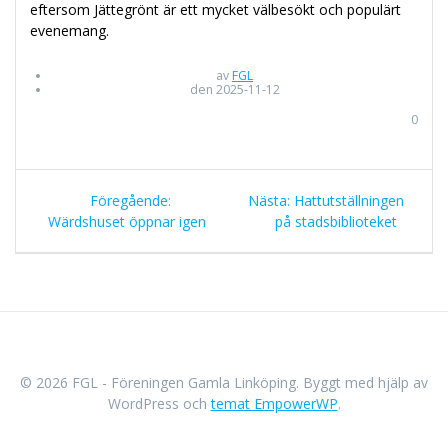
eftersom Jättegrönt är ett mycket välbesökt och populärt
evenemang.
av
FGL
den 2025-11-12
0
Inläggsnavigering
Föregående
Nästa
Föregående:
Nästa:
Hattutställningen
inlägg:
inlägg:
Wärdshuset öppnar igen
på stadsbiblioteket
© 2026 FGL - Föreningen Gamla Linköping. Byggt med hjälp av
WordPress och
temat EmpowerWP
.