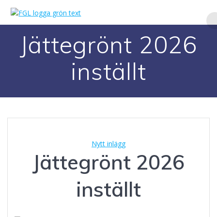
Hoppa
till
innehåll
Jättegrönt 2026
inställt
Nytt inlägg
Jättegrönt 2026
inställt