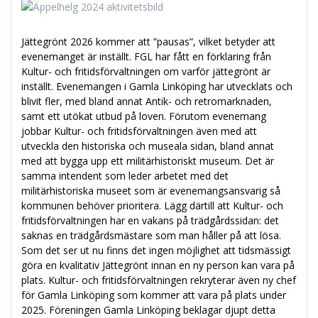
Jättegrönt 2026 kommer att ”pausas”, vilket betyder att
evenemanget är inställt. FGL har fått en förklaring från
Kultur- och fritidsförvaltningen om varför jättegrönt är
inställt. Evenemangen i Gamla Linköping har utvecklats och
blivit fler, med bland annat Antik- och retromarknaden,
samt ett utökat utbud på loven. Förutom evenemang
jobbar Kultur- och fritidsförvaltningen även med att
utveckla den historiska och museala sidan, bland annat
med att bygga upp ett militärhistoriskt museum. Det är
samma intendent som leder arbetet med det
militärhistoriska museet som är evenemangsansvarig så
kommunen behöver prioritera. Lägg därtill att Kultur- och
fritidsförvaltningen har en vakans på trädgårdssidan: det
saknas en trädgårdsmästare som man håller på att lösa.
Som det ser ut nu finns det ingen möjlighet att tidsmässigt
göra en kvalitativ Jättegrönt innan en ny person kan vara på
plats. Kultur- och fritidsförvaltningen rekryterar även ny chef
för Gamla Linköping som kommer att vara på plats under
2025. Föreningen Gamla Linköping beklagar djupt detta