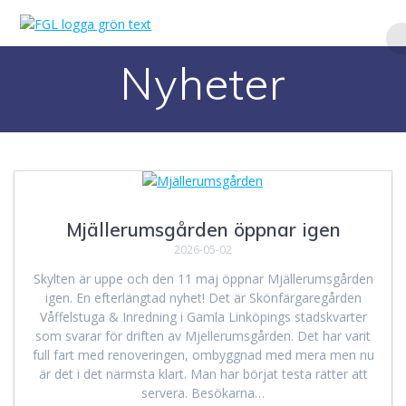
Hoppa
till
innehåll
Nyheter
Mjällerumsgården öppnar igen
2026-05-02
Skylten är uppe och den 11 maj öppnar Mjällerumsgården
igen. En efterlängtad nyhet! Det är Skönfärgaregården
Våffelstuga & Inredning i Gamla Linköpings stadskvarter
som svarar för driften av Mjellerumsgården. Det har varit
full fart med renoveringen, ombyggnad med mera men nu
är det i det närmsta klart. Man har börjat testa rätter att
servera. Besökarna…