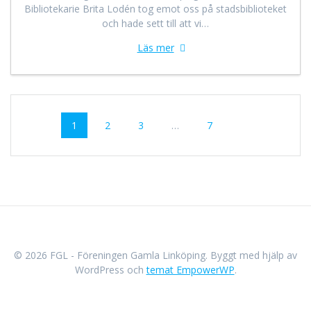
Bibliotekarie Brita Lodén tog emot oss på stadsbiblioteket
och hade sett till att vi…
Läs mer
Inläggsnavigering
Sida
Sida
Sida
Sida
1
2
3
…
7
© 2026 FGL - Föreningen Gamla Linköping. Byggt med hjälp av
WordPress och
temat EmpowerWP
.