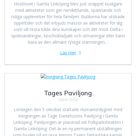
Höstlovet i Gamla Linköping blev just snäppet kusligare
med aktiviteter som ger nervkittlande, spännande och
roliga upplevelser för hela familjen. Butikerna har utökade
öppettider och det erbjuds massor av aktiviteter för dig
som vill testa både dina kunskaper och ditt mod. Delta i
spökvandringar, kexchokladjakt och utmaningar eller känn
bara av den allmänt rysliga stämningen…
Läs mer
Tages Paviljong
2024-10-06
Lördagen den 5 oktober startade Humanistdygnet med
invigningen av Tage Danielssons Paviljong i Gamla
Linköping. Paviljongen är placerad vid Folkparksteatern i
Gamla Linköping. Det är en ny permanent utställningen
som bjuder på en resa genom Tages fantastiska karriär,