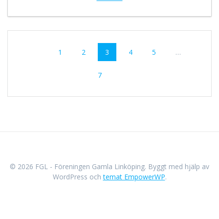
Inläggsnavigering
Sida
Sida
Sida
Sida
Sida
1
2
3
4
5
…
Sida
7
© 2026 FGL - Föreningen Gamla Linköping. Byggt med hjälp av
WordPress och
temat EmpowerWP
.